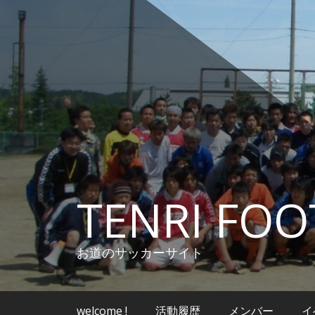
コ
ン
テ
ン
ツ
へ
ス
キ
ッ
プ
TENRI FOO
お道のサッカーサイト
welcome !
活動履歴
メンバー
イ