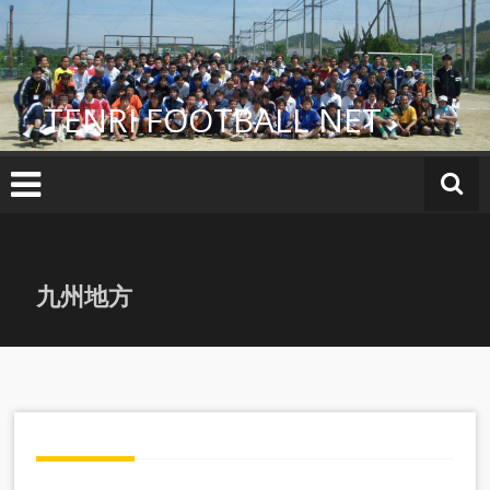
コ
ン
テ
ン
TENRI FOOTBALL NET
ツ
へ
ス
キ
ッ
プ
九州地方