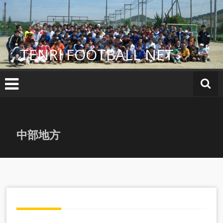
コ
ン
テ
ン
TENRI FOOTBALL NET
ツ
へ
ス
キ
ッ
プ
中部地方