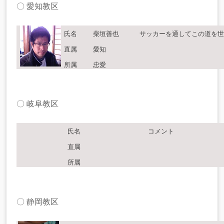
〇 愛知教区
氏名
柴垣善也
サッカーを通してこの道を世
直属
愛知
所属
忠愛
〇 岐阜教区
氏名
コメント
直属
所属
〇 静岡教区