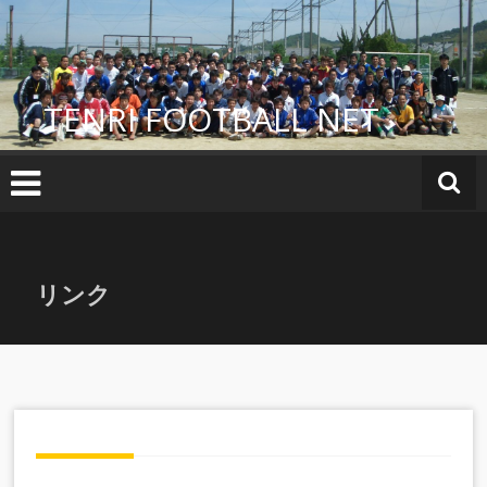
コ
ン
テ
ン
TENRI FOOTBALL NET
ツ
へ
ス
キ
ッ
プ
リンク